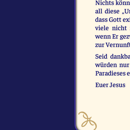
Nichts könn
all diese „
dass Gott ex
viele nich
wenn Er gezw
zur Vernunft
Seid dankb
würden nur 
Paradieses e
Euer Jesus