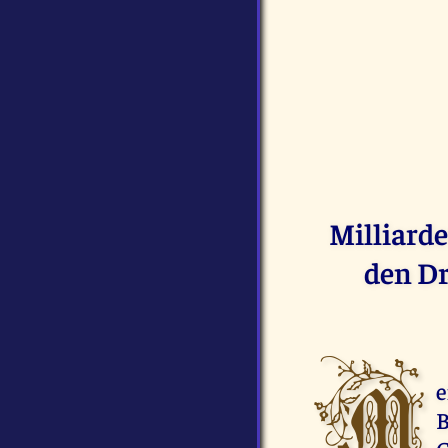
Milliard
den Dr
M
e
B