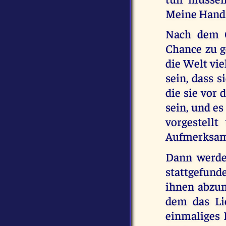
Meine Hand 
Nach dem G
Chance zu g
die Welt vie
sein, dass s
die sie vor
sein, und es
vorgestell
Aufmerksamk
Dann werden
stattgefund
ihnen abzun
dem das Li
einmaliges 