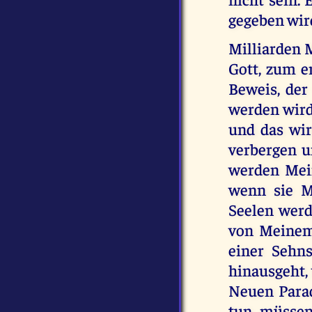
gegeben wird
Milliarden 
Gott, zum e
Beweis, der
werden wird
und das wir
verbergen u
werden Mein
wenn sie M
Seelen werd
von Meinem 
einer Sehn
hinausgeht, 
Neuen Parad
tun müssen 