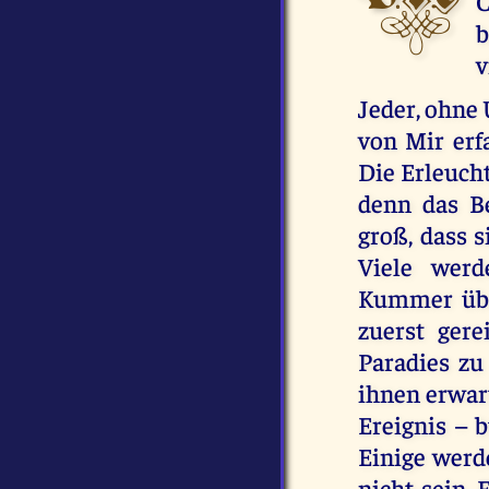
C
b
v
Jeder, ohne 
von Mir erfa
Die Erleuch
denn das Be
groß, dass s
Viele wer
Kummer über
zuerst gere
Paradies zu
ihnen erwar
Ereignis – 
Einige werde
nicht sein.