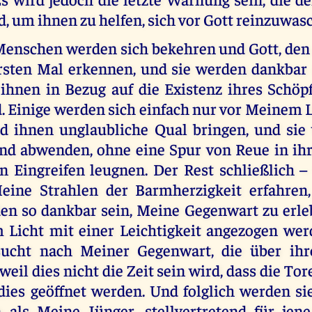
, um ihnen zu helfen, sich vor Gott reinzuwas
Menschen werden sich bekehren und Gott, den 
rsten Mal erkennen, und sie werden dankbar 
 ihnen in Bezug auf die Existenz ihres Schöp
. Einige werden sich einfach nur vor Meinem L
d ihnen unglaubliche Qual bringen, und sie
nd abwenden, ohne eine Spur von Reue in ihre
 Eingreifen leugnen. Der Rest schließlich – 
eine Strahlen der Barmherzigkeit erfahren,
en so dankbar sein, Meine Gegenwart zu erleb
Licht mit einer Leichtigkeit angezogen we
sucht nach Meiner Gegenwart, die über ihr
weil dies nicht die Zeit sein wird, dass die T
ies geöffnet werden. Und folglich werden s
als Meine Jünger, stellvertretend für jene