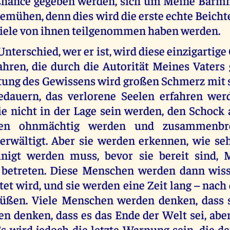
hance gegeben werden, sich um Meine Barmh
emühen, denn dies wird die erste echte Beichte
iele von ihnen teilgenommen haben werden.
Unterschied, wer er ist, wird diese einzigartig
hren, die durch die Autorität Meines Vaters 
tung des Gewissens wird großen Schmerz mit s
dauern, das verlorene Seelen erfahren wer
ie nicht in der Lage sein werden, den Schock
den ohnmächtig werden und zusammenbr
wältigt. Aber sie werden erkennen, wie seh
inigt werden muss, bevor sie bereit sind,
 betreten. Diese Menschen werden dann wis
tet wird, und sie werden eine Zeit lang – nac
büßen. Viele Menschen werden denken, dass 
n denken, dass es das Ende der Welt sei, abe
 Es wird jedoch die letzte Warnung sein, die 