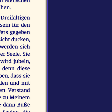
chen.
Dreifaltigen
sein für den
fers gegeben
icht ducken,
 werden sich
r Seele. Sie
wird jubeln,
 denn diese
en, dass sie
rden und mit
en Verstand
ore zu Meinem
ie dann Buße
 Seelen, die