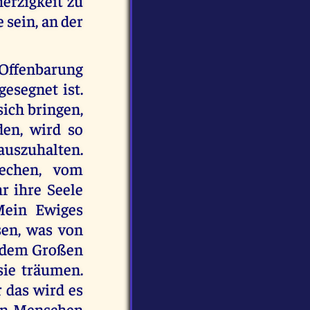
erzigkeit zu
 sein, an der
e Offenbarung
gesegnet ist.
ich bringen,
den, wird so
 auszuhalten.
echen, vom
r ihre Seele
 Mein Ewiges
sen, was von
h dem Großen
sie träumen.
r das wird es
den Menschen