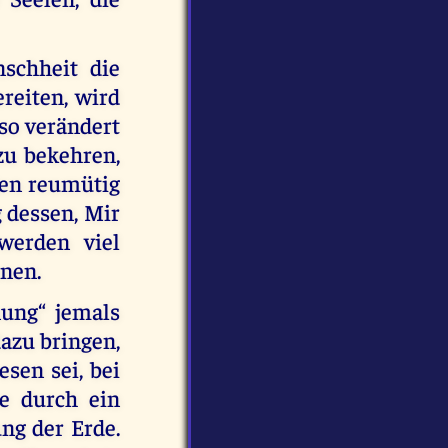
schheit die
reiten, wird
 so verändert
 zu bekehren,
den reumütig
g dessen, Mir
werden viel
nen.
nung“ jemals
azu bringen,
sen sei, bei
e durch ein
ng der Erde.