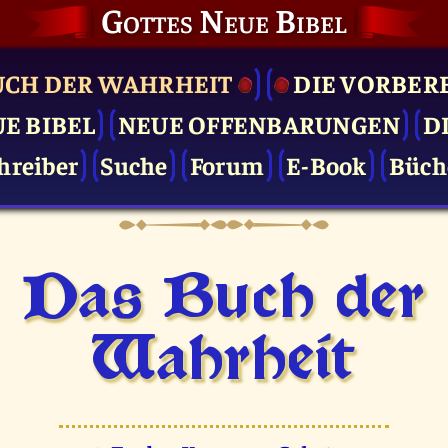
Gottes Neue Bibel
UCH DER WAHRHEIT
DIE VOR­BER
UE BIBEL
NEUE OFFENBARUNGEN
D
hreiber
Suche
Forum
E-Book
Büch
Das Buch der
Wahrheit