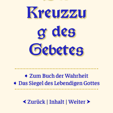
Kreuzzu
g des
Gebetes
➧ Zum Buch der Wahrheit
➧ Das Siegel des Lebendigen Gottes
Zurück
|
Inhalt
|
Weiter
⮜
⮞