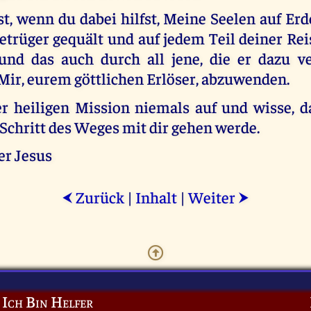
t, wenn du dabei hilfst, Meine Seelen auf Erd
etrüger gequält und auf jedem Teil deiner Rei
d das auch durch all jene, die er dazu ve
Mir, eurem göttlichen Erlöser, abzuwenden.
er heiligen Mission niemals auf und wisse, da
 Schritt des Weges mit dir gehen werde.
er Jesus
Zurück
|
Inhalt
|
Weiter
⮜
⮞
Ich Bin Helfer