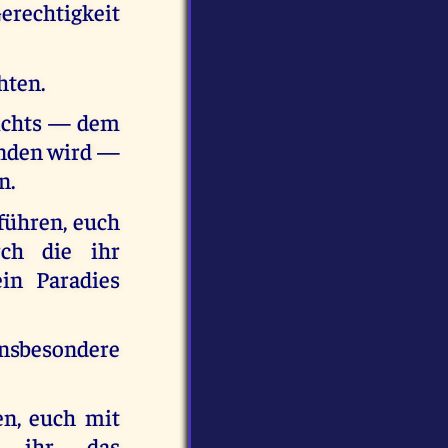
echtigkeit
hten.
ichts — dem
inden wird —
n.
 führen, euch
ch die ihr
ein Paradies
insbesondere
en, euch mit
t ihr das