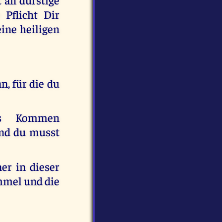
Pflicht Dir
ine heiligen
n, für die du
es Kommen
und du musst
er in dieser
immel und die