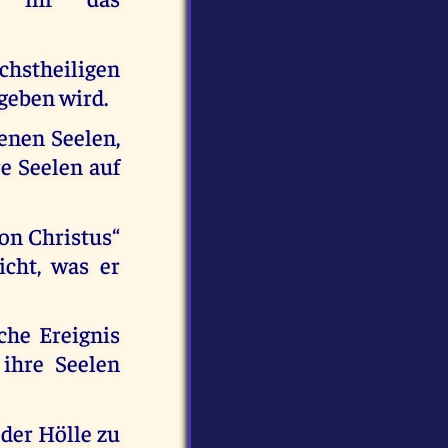
chstheiligen
egeben wird.
jenen Seelen,
e Seelen auf
on Christus“
cht, was er
che Ereignis
 ihre Seelen
 der Hölle zu