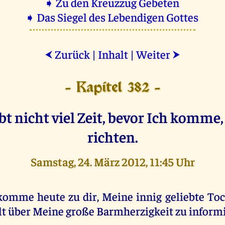
➧ Zu den Kreuzzug Gebeten
➧ Das Siegel des Lebendigen Gottes
Zurück
|
Inhalt
|
Weiter
⮜
⮞
- Kapitel 382 -
bt nicht viel Zeit, bevor Ich komme
richten.
Samstag, 24. März 2012, 11:45 Uhr
komme heute zu dir, Meine innig geliebte Toc
t über Meine große Barmherzigkeit zu informi