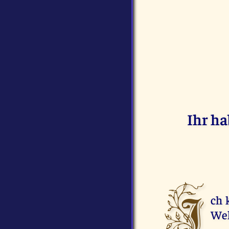
Ihr ha
I
ch 
Wel