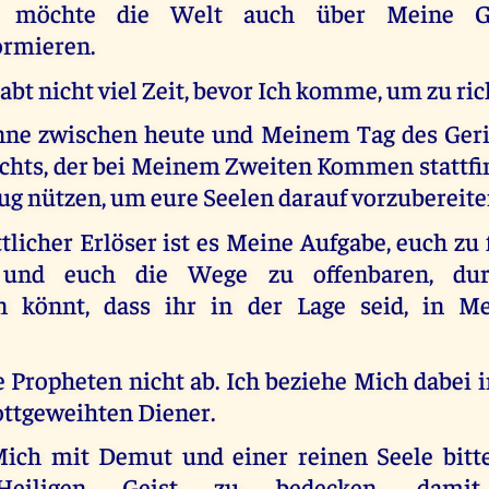
h möchte die Welt auch über Meine Ger
ormieren.
habt nicht viel Zeit, bevor Ich komme, um zu ric
anne zwischen heute und Meinem Tag des Ger
ichts, der bei Meinem Zweiten Kommen stattf
ug nützen, um eure Seelen darauf vorzubereite
tlicher Erlöser ist es Meine Aufgabe, euch zu
n und euch die Wege zu offenbaren, dur
en könnt, dass ihr in der Lage seid, in M
 Propheten nicht ab. Ich beziehe Mich dabei 
ottgeweihten Diener.
ich mit Demut und einer reinen Seele bitt
eiligen Geist zu bedecken, dami