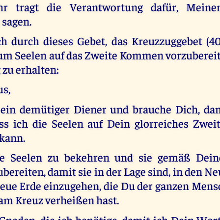
Ihr tragt die Verantwortung dafür, Mein
 sagen.
 durch dieses Gebet, das Kreuzzuggebet (40
 um Seelen auf das Zweite Kommen vorzubereit
zu erhalten:
us,
 ein demütiger Diener und brauche Dich, d
ass ich die Seelen auf Dein glorreiches Zw
 kann.
die Seelen zu bekehren und sie gemäß Dein
bereiten, damit sie in der Lage sind, in den
Neue Erde einzugehen, die Du der ganzen Mens
am Kreuz verheißen hast.
Gnaden, die ich benötige, damit ich Dein Wor