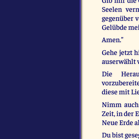
Seelen ver
gegenüber v
Gelübde mei
Amen.”
Gehe jetzt h
auserwählt 
Die Hera
vorzubereit
diese mit L
Nimm auch d
Zeit, in der
Neue Erde a
Du bist gese