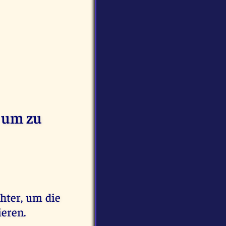
, um zu
hter, um die
eren.