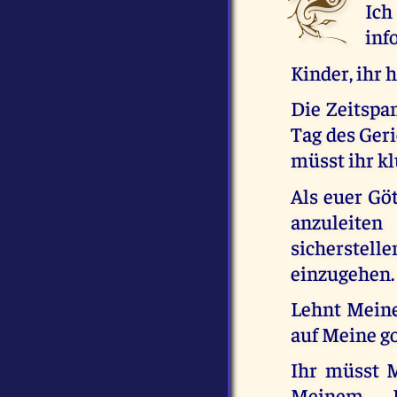
Ic
inf
Kinder, ihr 
Die Zeitsp
Tag des Ger
müsst ihr kl
Als euer Göt
anzuleite
sicherstell
einzugehen.
Lehnt Meine
auf Meine g
Ihr müsst M
Meinem H