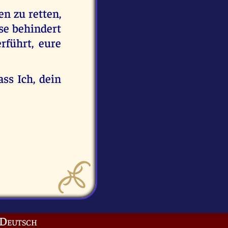
en zu retten,
se behindert
rführt, eure
ss Ich, dein
Deutsch