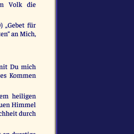
em Volk die
) „Gebet für
en“ an Mich,
amit Du mich
eites Kommen
em heiligen
 Neuen Himmel
chheit durch
t an durstige