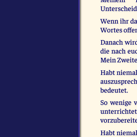
Unterscheid
Wenn ihr da
Wortes offen
Danach wird 
die nach eu
Mein Zweite
Habt niemal
auszusprec
bedeutet.
So wenige v
unterrichte
vorzubereite
Habt niemals