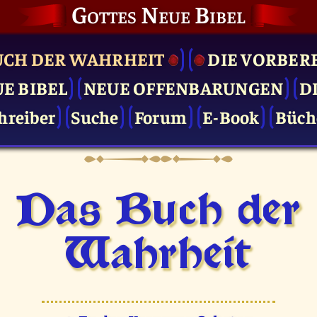
Gottes Neue Bibel
UCH DER WAHRHEIT
DIE VOR­BER
UE BIBEL
NEUE OFFENBARUNGEN
D
hreiber
Suche
Forum
E-Book
Büch
Das Buch der
Wahrheit