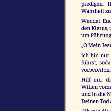
predigen. 
Wahrheit zu
Wendet Euch
den Klerus,
um Führung 
„O Mein Jes
ich bin nur
führst, sod
vorbereiten
Hilf mir, 
Willen vorzu
und in die 
Deinen Tod 
Gib mir die 