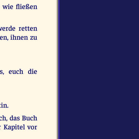
 wie fließen
werde retten
en, ihnen zu
s, euch die
in.
ich, das Buch
 Kapitel vor