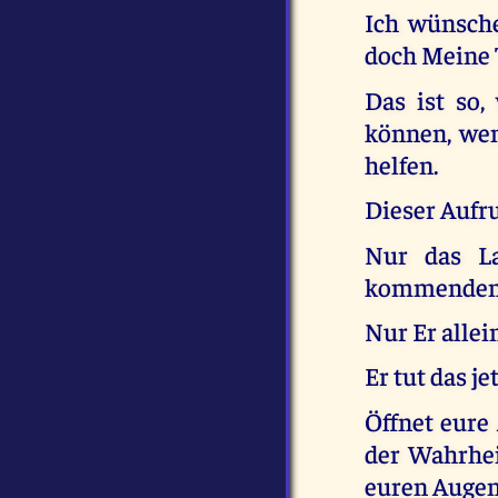
Ich wünsche
doch Meine 
Das ist so,
können, wen
helfen.
Dieser Aufr
Nur das La
kommenden E
Nur Er allei
Er tut das je
Öffnet eure 
der Wahrhei
euren Augen