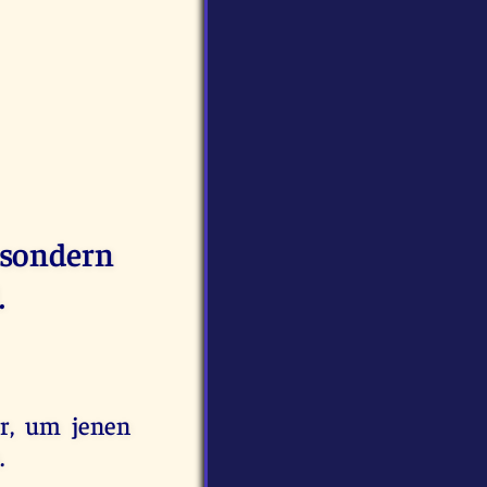
 sondern
.
er, um jenen
.