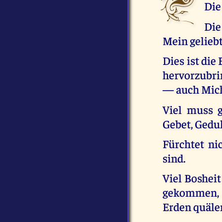
Die
Die
Mein gelieb
Dies ist die
hervorzubri
— auch Mich
Viel muss g
Gebet, Gedul
Fürchtet ni
sind.
Viel Bosheit
gekommen, d
Erden quäle