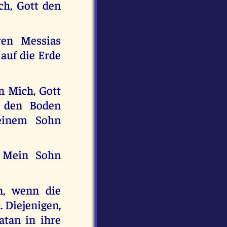
ch, Gott den
ren Messias
auf die Erde
n Mich, Gott
m den Boden
einem Sohn
d Mein Sohn
n, wenn die
. Diejenigen,
atan in ihre