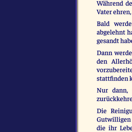
Während der
Vater ehren,
Bald werde
abgelehnt h
gesandt habe
Dann werden
den Allerh
vorzubere
stattfinden 
Nur dann, 
zurückkehre
Die Reinig
Gutwilligen 
die ihr Leb