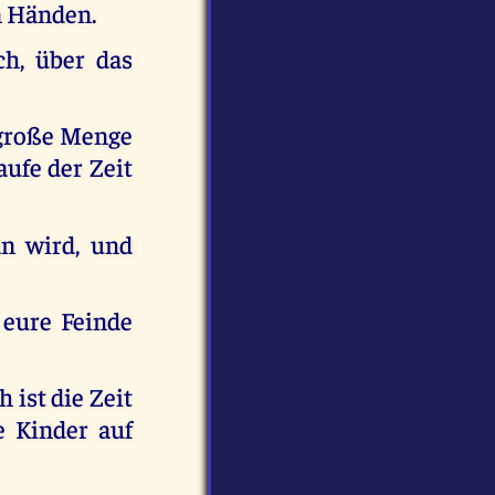
n Händen.
ch, über das
e große Menge
ufe der Zeit
an wird, und
 eure Feinde
 ist die Zeit
e Kinder auf