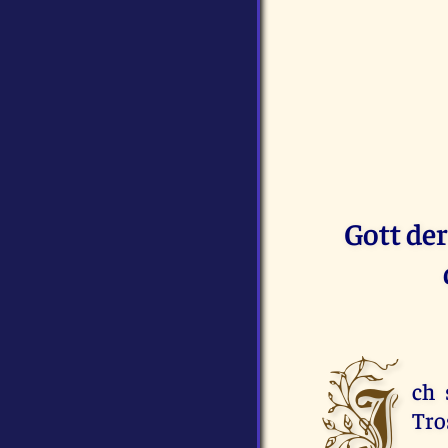
Gott de
I
ch 
Tro