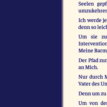
Seelen gep
umzukehren
Ich werde j
denn so leic
Um sie zu 
Interventio
Meine Barmh
Der Pfad zu
an Mich.
Nur durch M
Vater des U
Denn um zu 
Um von der