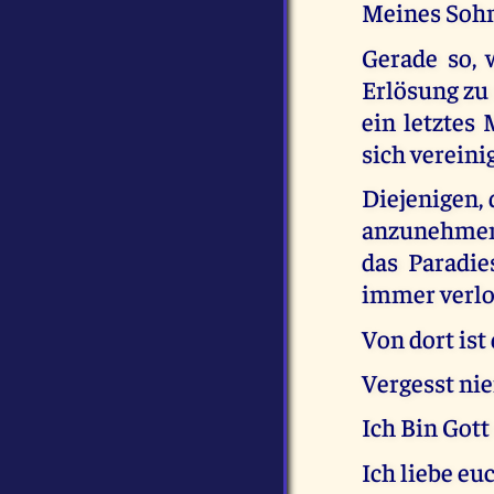
Meines Sohne
Gerade so, 
Erlösung zu 
ein letztes
sich vereini
Diejenigen,
anzunehmen,
das Paradi
immer verlo
Von dort is
Vergesst nie
Ich Bin Gott
Ich liebe euc