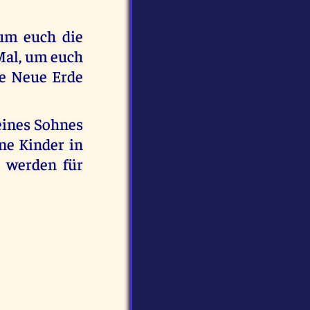
 um euch die
 Mal, um euch
ie Neue Erde
eines Sohnes
ne Kinder in
 werden für