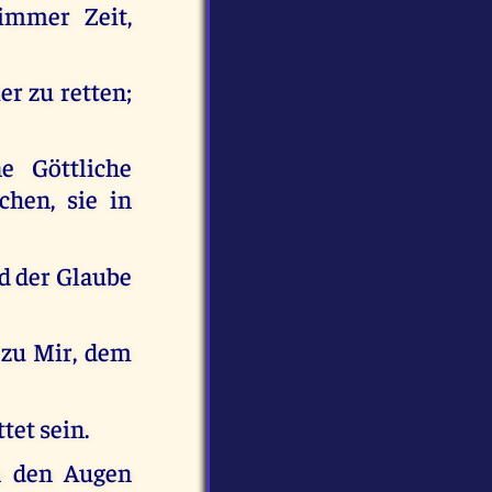
immer Zeit,
r zu retten;
e Göttliche
chen, sie in
d der Glaube
 zu Mir, dem
tet sein.
n den Augen