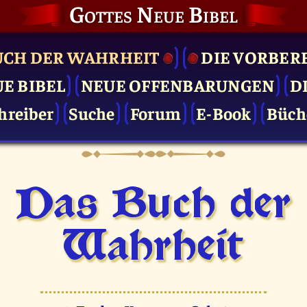
Gottes Neue Bibel
UCH DER WAHRHEIT
DIE VOR­BER
UE BIBEL
NEUE OFFENBARUNGEN
D
hreiber
Suche
Forum
E-Book
Büch
Das Buch der
Wahrheit