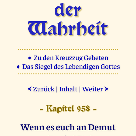
der
Wahrheit
➧ Zu den Kreuzzug Gebeten
➧ Das Siegel des Lebendigen Gottes
Zurück
|
Inhalt
|
Weiter
⮜
⮞
- Kapitel 958 -
Wenn es euch an Demut