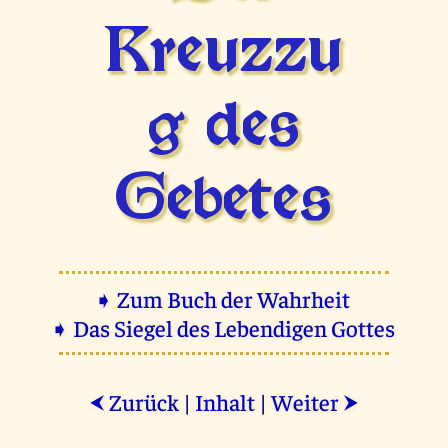
Kreuzzu
g des
Gebetes
➧ Zum Buch der Wahrheit
➧ Das Siegel des Lebendigen Gottes
Zurück
|
Inhalt
|
Weiter
⮜
⮞